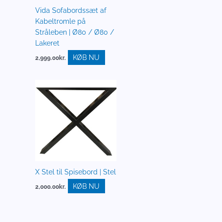
Vida Sofabordssæt af
Kabeltromle på
Stråleben | Ø80 / Ø80 /
Lakeret
KØB NU
2,999.00
kr.
X Stel til Spisebord | Stel
KØB NU
2,000.00
kr.