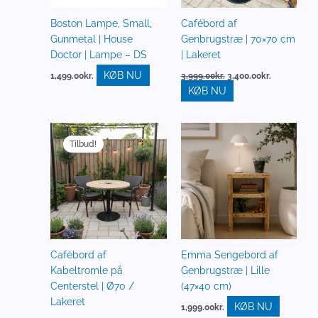
Boston Lampe, Small,
Cafébord af
Gunmetal | House
Genbrugstræ | 70×70 cm
Doctor | Lampe – DS
| Lakeret
KØB NU
1,499.00
kr.
3,999.00
kr.
3,400.00
kr.
KØB NU
Den
Den
oprindelige
aktuelle
Tilbud!
pris
pris
var:
er:
2,749.00kr..
2,337.00kr..
Cafébord af
Emma Sengebord af
Kabeltromle på
Genbrugstræ | Lille
Centerstel | Ø70 /
(47×40 cm)
Lakeret
KØB NU
1,999.00
kr.