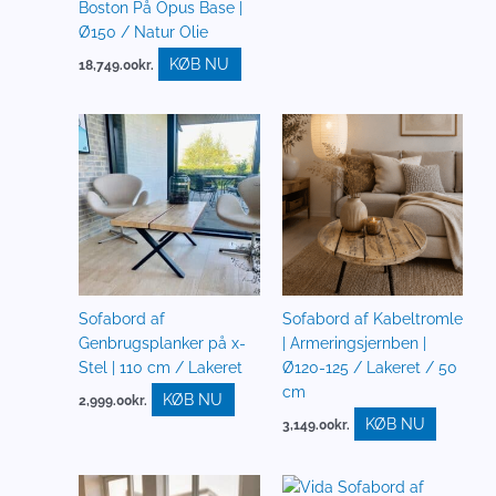
Boston På Opus Base |
Ø150 / Natur Olie
KØB NU
18,749.00
kr.
Sofabord af
Sofabord af Kabeltromle
Genbrugsplanker på x-
| Armeringsjernben |
Stel | 110 cm / Lakeret
Ø120-125 / Lakeret / 50
cm
KØB NU
2,999.00
kr.
KØB NU
3,149.00
kr.