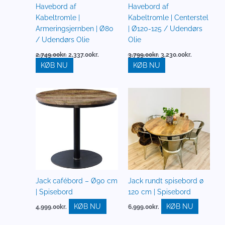
Havebord af
Havebord af
Kabeltromle |
Kabeltromle | Centerstel
Armeringsjernben | Ø80
| Ø120-125 / Udendørs
/ Udendørs Olie
Olie
2,749.00
kr.
2,337.00
kr.
3,799.00
kr.
3,230.00
kr.
KØB NU
KØB NU
Jack cafébord – Ø90 cm
Jack rundt spisebord ø
| Spisebord
120 cm | Spisebord
KØB NU
KØB NU
4,999.00
kr.
6,999.00
kr.