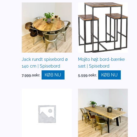
Jack rundt spisebord ø
Mojito højt bord-bænke
140 cm | Spisebord
sæt | Spisebord
KØB NU
KØB NU
7,999.00
kr.
5,599.00
kr.