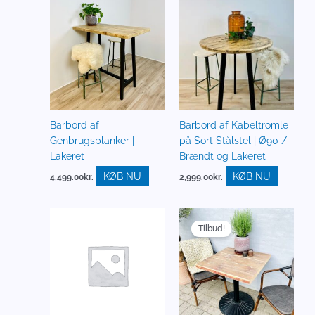
Barbord af
Barbord af Kabeltromle
Genbrugsplanker |
på Sort Stålstel | Ø90 /
Lakeret
Brændt og Lakeret
KØB NU
KØB NU
4,499.00
kr.
2,999.00
kr.
Den
Den
oprindelige
aktuelle
Tilbud!
pris
pris
var:
er:
3,999.00kr..
3,400.00kr..