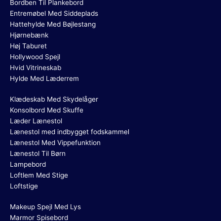
Bordben Til Plankebord
Entremøbel Med Siddeplads
Hattehylde Med Bøjlestang
Hjørnebænk
Høj Taburet
Hollywood Spejl
Hvid Vitrineskab
Hylde Med Læderrem
Klædeskab Med Skydelåger
Konsolbord Med Skuffe
Læder Lænestol
Lænestol med indbygget fodskammel
Lænestol Med Vippefunktion
Lænestol Til Børn
Lampebord
Loftlem Med Stige
Loftstige
Makeup Spejl Med Lys
Marmor Spisebord