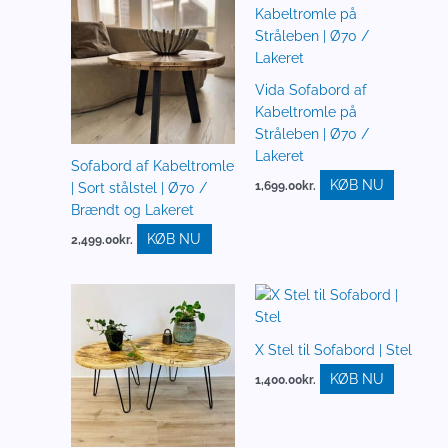
Vida Sofabord af
Kabeltromle på
Stråleben | Ø70 /
Lakeret
Sofabord af Kabeltromle
KØB NU
1,699.00
kr.
| Sort stålstel | Ø70 /
Brændt og Lakeret
KØB NU
2,499.00
kr.
X Stel til Sofabord | Stel
KØB NU
1,400.00
kr.