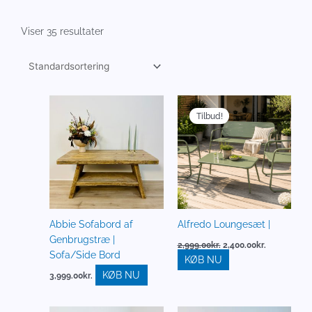
Viser 35 resultater
Den
Den
oprindelige
aktuelle
Tilbud!
pris
pris
var:
er:
2,999.00kr..
2,400.00kr..
Abbie Sofabord af
Alfredo Loungesæt |
Genbrugstræ |
2,999.00
kr.
2,400.00
kr.
Sofa/Side Bord
KØB NU
KØB NU
3,999.00
kr.