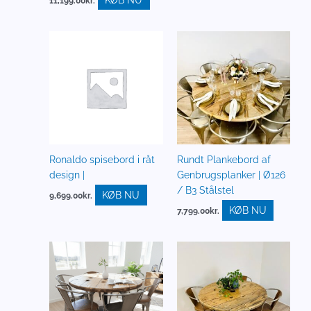
11,199.00
kr.
Ronaldo spisebord i råt
Rundt Plankebord af
design |
Genbrugsplanker | Ø126
/ B3 Stålstel
KØB NU
9,699.00
kr.
KØB NU
7,799.00
kr.