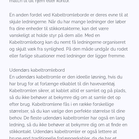
match til dit hjem eller kontor.
En anden fordel ved Kabeltromleborde er deres evne til at
skjule ledningerne. Når du har mange ledninger der løber
fra dine enheder til stikkontakterne, kan det være
vanskeligt at holde styr på dem alle. Med en
Kabeltromleborg kan du nemt få ledningerne organiseret
og skjult væk fra synlighed. På den måde undgår du rodet
eller farlige situationer med ledninger der ligger fremme.
Udendørs kabeltromlebord
En udendørs kabeltromle er den ideelle løsning, hvis du
har brug for at forlænge elkablet til din haveværktøj.
Kabeltromlen sikrer, at kablet altid er samlet og på plads,
så du ikke behøver at bekymre dig om at samle det op
efter brug. Kabeltromlene fås i en række forskellige
størrelser, så du kan vælge den perfekte størrelse til dine
behov. De fleste udendørs kabeltromler har også en lang
ledning, så du ikke behøver at bekymre dig om at finde en
stikkontakt. Udendørs kabeltromler er også lettere at
bruge end traditionelle forlængerkabler, da de har et