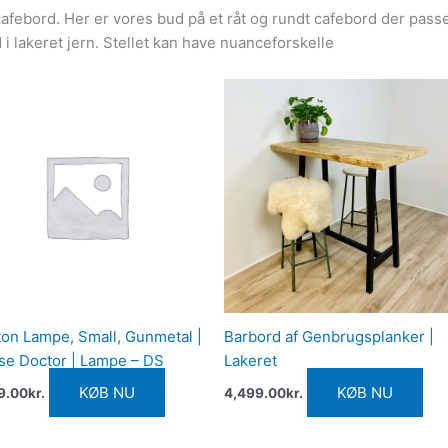
cafebord. Her er vores bud på et råt og rundt cafebord der pass
i lakeret jern. Stellet kan have nuanceforskelle
on Lampe, Small, Gunmetal |
Barbord af Genbrugsplanker |
se Doctor | Lampe – DS
Lakeret
KØB NU
KØB NU
9.00
kr.
4,499.00
kr.