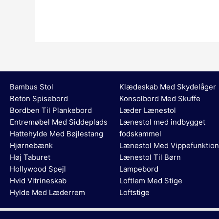
Bambus Stol
Klædeskab Med Skydelåger
Beton Spisebord
Konsolbord Med Skuffe
Bordben Til Plankebord
Læder Lænestol
Entremøbel Med Siddeplads
Lænestol med indbygget
Hattehylde Med Bøjlestang
fodskammel
Hjørnebænk
Lænestol Med Vippefunktion
Høj Taburet
Lænestol Til Børn
Hollywood Spejl
Lampebord
Hvid Vitrineskab
Loftlem Med Stige
Hylde Med Læderrem
Loftstige