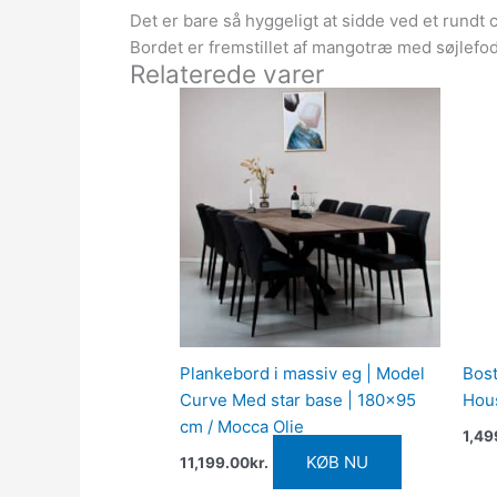
Det er bare så hyggeligt at sidde ved et rundt 
Bordet er fremstillet af mangotræ med søjlefod 
Relaterede varer
Plankebord i massiv eg | Model
Bost
Curve Med star base | 180×95
Hou
cm / Mocca Olie
1,49
KØB NU
11,199.00
kr.