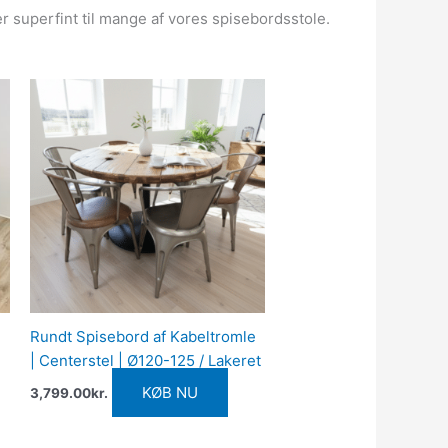
er superfint til mange af vores spisebordsstole.
Rundt Spisebord af Kabeltromle
| Centerstel | Ø120-125 / Lakeret
KØB NU
3,799.00
kr.