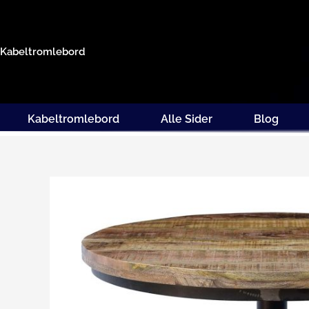
Gå
til
indholdet
Kabeltromlebord
Kabeltromlebord
Alle Sider
Blog