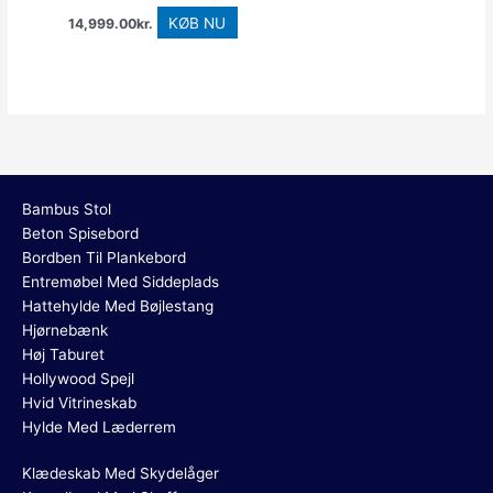
KØB NU
14,999.00
kr.
Bambus Stol
Beton Spisebord
Bordben Til Plankebord
Entremøbel Med Siddeplads
Hattehylde Med Bøjlestang
Hjørnebænk
Høj Taburet
Hollywood Spejl
Hvid Vitrineskab
Hylde Med Læderrem
Klædeskab Med Skydelåger