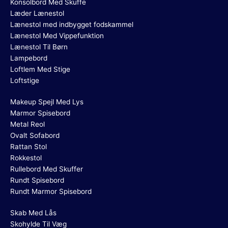
Konsolbord Med Skuffe
Læder Lænestol
Lænestol med indbygget fodskammel
Lænestol Med Vippefunktion
Lænestol Til Børn
Lampebord
Loftlem Med Stige
Loftstige
Makeup Spejl Med Lys
Marmor Spisebord
Metal Reol
Ovalt Sofabord
Rattan Stol
Rokkestol
Rullebord Med Skuffer
Rundt Spisebord
Rundt Marmor Spisebord
Skab Med Lås
Skohylde Til Væg