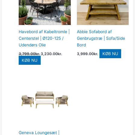
Havebord af Kabeltromle |
Abbie Sofabord af
Centerstel | Ø120-125 /
Genbrugstræ | Sofa/Side
Udendørs Olie
Bord
KØB NU
3,799.00
kr.
3,230.00
kr.
3,999.00
kr.
KØB NU
Geneva Loungesæt |