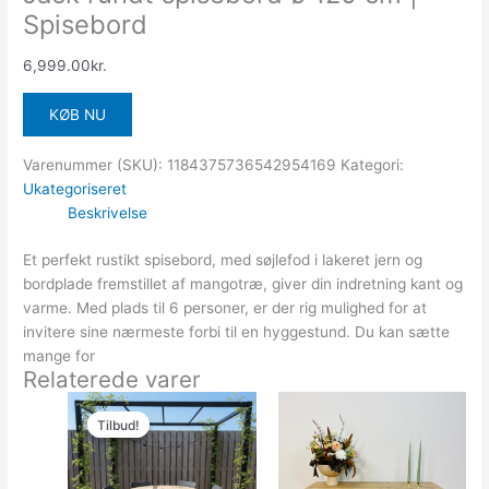
Spisebord
6,999.00
kr.
KØB NU
Varenummer (SKU):
1184375736542954169
Kategori:
Ukategoriseret
Beskrivelse
Et perfekt rustikt spisebord, med søjlefod i lakeret jern og
bordplade fremstillet af mangotræ, giver din indretning kant og
varme. Med plads til 6 personer, er der rig mulighed for at
invitere sine nærmeste forbi til en hyggestund. Du kan sætte
mange for
Relaterede varer
Den
Den
oprindelige
aktuelle
Tilbud!
Tilbud!
pris
pris
var:
er:
3,799.00kr..
3,230.00kr..