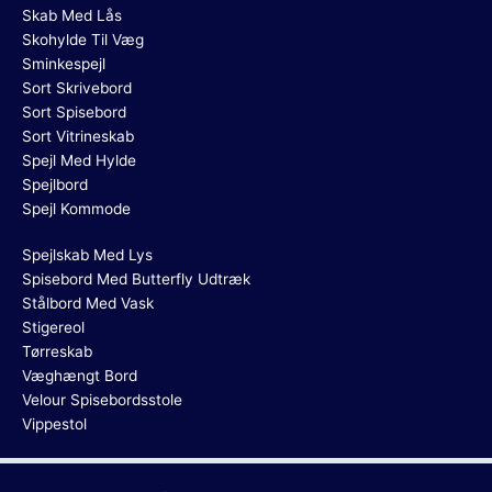
Skab Med Lås
Skohylde Til Væg
Sminkespejl
Sort Skrivebord
Sort Spisebord
Sort Vitrineskab
Spejl Med Hylde
Spejlbord
Spejl Kommode
Spejlskab Med Lys
Spisebord Med Butterfly Udtræk
Stålbord Med Vask
Stigereol
Tørreskab
Væghængt Bord
Velour Spisebordsstole
Vippestol