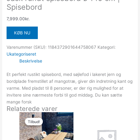
Spisebord
7,999.00
kr.
KØB NU
Varenummer (SKU):
1184372901644758067
Kategori:
Ukategoriseret
Beskrivelse
Et perfekt rustikt spisebord, med søjlefod i lakeret jern og
bordplade fremstillet af mangotræ, giver din indretning kant og
varme. Med pladst til 8 personer, er der rig mulighed for at
invitere sine nærmeste forbi til god middag. Du kan sætte
mange forsk
Relaterede varer
Den
Den
oprindelige
aktuelle
Tilbud!
Tilbud!
pris
pris
var:
er:
8,999.00kr..
7,650.00kr..