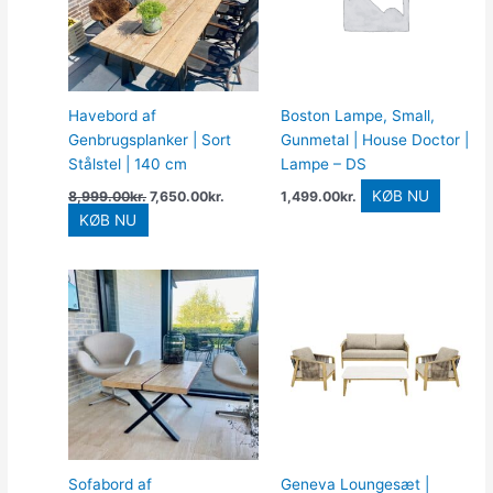
Havebord af
Boston Lampe, Small,
Genbrugsplanker | Sort
Gunmetal | House Doctor |
Stålstel | 140 cm
Lampe – DS
KØB NU
8,999.00
kr.
7,650.00
kr.
1,499.00
kr.
KØB NU
Sofabord af
Geneva Loungesæt |