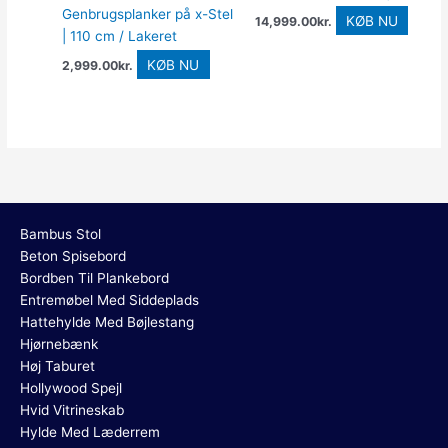
Genbrugsplanker på x-Stel
KØB NU
14,999.00
kr.
| 110 cm / Lakeret
KØB NU
2,999.00
kr.
Bambus Stol
Beton Spisebord
Bordben Til Plankebord
Entremøbel Med Siddeplads
Hattehylde Med Bøjlestang
Hjørnebænk
Høj Taburet
Hollywood Spejl
Hvid Vitrineskab
Hylde Med Læderrem