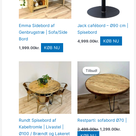
Emma Sidebord af
Jack cafébord – Ø90 cm |
Genbrugstræ | Sofa/Side
Spisebord
Bord
KØB NU
4,999.00
kr.
KØB NU
1,999.00
kr.
Den
Den
oprindelige
aktuelle
Tilbud!
Tilbud!
pris
pris
var:
er:
2,499.00kr..
1,299.00
Rundt Spisebord af
Restparti: sofabord Ø70 |
Kabeltromle | Livastel |
2,499.00
kr.
1,299.00
kr.
Ø100 / Brændt og Lakeret
KØB NU