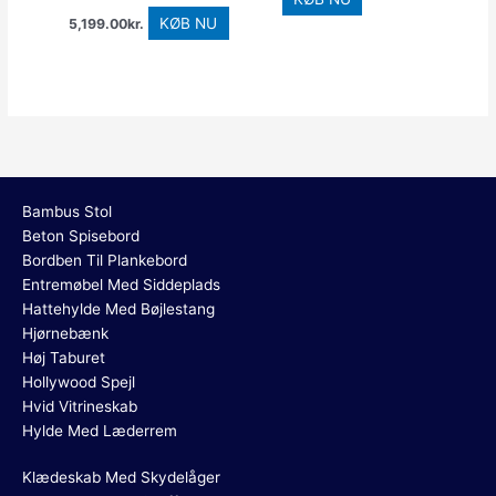
KØB NU
5,199.00
kr.
Bambus Stol
Beton Spisebord
Bordben Til Plankebord
Entremøbel Med Siddeplads
Hattehylde Med Bøjlestang
Hjørnebænk
Høj Taburet
Hollywood Spejl
Hvid Vitrineskab
Hylde Med Læderrem
Klædeskab Med Skydelåger