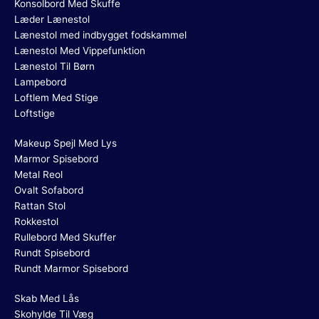
Konsolbord Med Skuffe
Læder Lænestol
Lænestol med indbygget fodskammel
Lænestol Med Vippefunktion
Lænestol Til Børn
Lampebord
Loftlem Med Stige
Loftstige
Makeup Spejl Med Lys
Marmor Spisebord
Metal Reol
Ovalt Sofabord
Rattan Stol
Rokkestol
Rullebord Med Skuffer
Rundt Spisebord
Rundt Marmor Spisebord
Skab Med Lås
Skohylde Til Væg